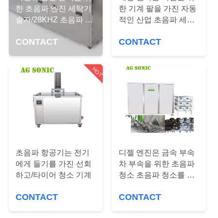
에
한 초음파 엔진 세탁기
한 기계 팔을 가진 자동
술자/28KHZ 초음파 세
적인 산업 초음파 세탁
대
탁기술자
기술자
CONTACT
CONTACT
하
여
HOT
공
장
여
초음파 항공기는 전기
디젤 엔진은 금속 부속
행
에게 들기를 가진 선회
차 부속을 위한 초음파
하고/타이어 청소 기계
청소 초음파 청소를 분
해합니다
품
CONTACT
CONTACT
질