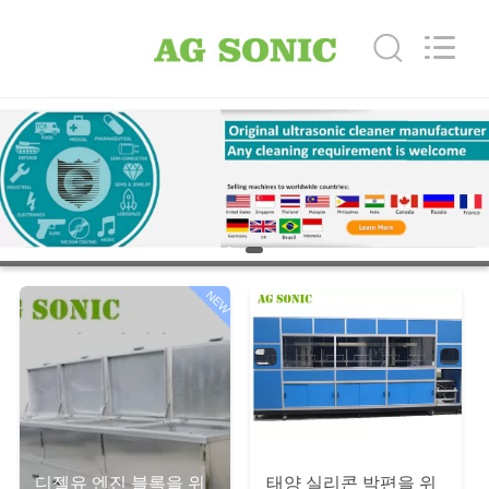
Copyright
©
2017
-
2026
AG
Sonic
Technology
limited.
집
All
Rights
Reserved.
제
품
NEW
VR
쇼
우
리
디젤유 엔진 블록을 위
태양 실리콘 박편을 위