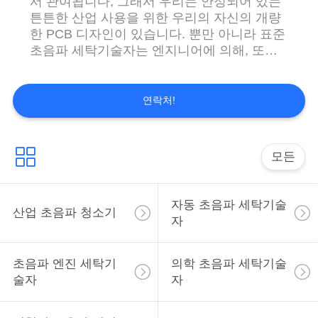
서 관여됩니다, 그래서 우리는 안정되어 있는
튼튼한 산업 사용을 위한 우리의 자신의 개량
인
한 PCB 디자인이 있습니다. 뿐만 아니라 표준
용
초음파 세탁기술자는 엔지니어에 의해, 또한
무엇이든 비표준 디자인될 수 있습니다. 제안
문
되는 제품: ●Household 초음파 세탁기술자
●Tabletop 초음파 세탁기술자 (기계적인 시리
연락처!
을
즈, 디지털 방식으로 시리즈는, 조정가능한 시
리즈를 강화합니다) ●Industrial 표준 초음파
요
청소 기계 ●Customized 초음파 청소 기계 제
모든
구
안되는 서비스: ODM/OEM 당신은 초음파 신
청의 좋은 아이디어가 있는 경우에, 우리는 진
하
실한 당신을 그것을 오 도와서 좋습니다. 우리
자동 초음파 세탁기술
산업 초음파 청소기
의 시장: 우리는 세계적인 국가에 초음파 기계
세
자
를 판매하고, 우리의 직업적인 팀은 당신에게
제일 판매 후 서비스를 제안할 것입니다. 우리
요
는 후에 서비스가 질과 가격 처럼 중요하다는
초음파 엔진 세탁기
의학 초음파 세탁기술
것을 믿습...
술자
자
사