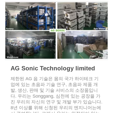
관
리
연
락
주
세
AG Sonic Technology limited
요
제한된 AG 음 기술은 몸의 국가 하이테크 기
업에 있는 초음파 기술 연구, 초음파 제품 개
발, 생산, 판매 및 기술 서비스의 소장품입니
뉴
다. 우리는 Songgang, 심천에 있는 공장을 가
진 우리의 자신의 연구 및 개발 부가 있습니다.
스
8년 이상를 위해 신청된 우리의 엔지니어는에